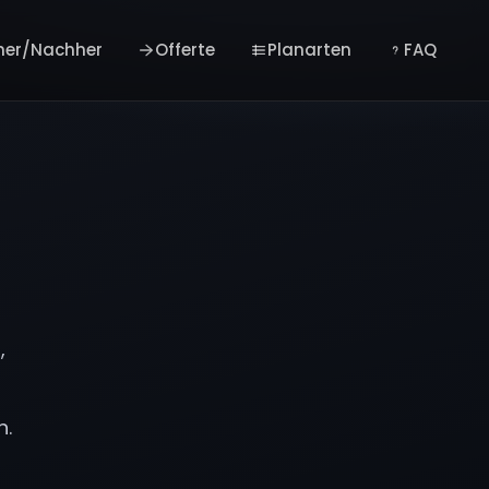
her/Nachher
Offerte
Planarten
FAQ
,
n.